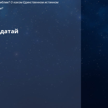
 Библии? О каком Единственном истинном
и?
одатай