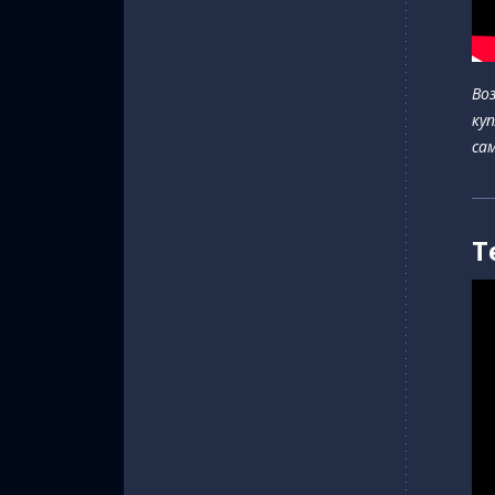
Во
ку
са
Т