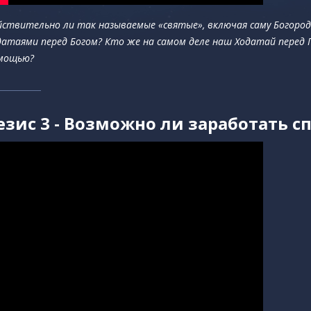
йствительно ли так называемые «святые», включая саму Богород
датаями перед Богом? Кто же на самом деле наш Ходатай перед 
мощью?
езис 3 - Возможно ли заработать с