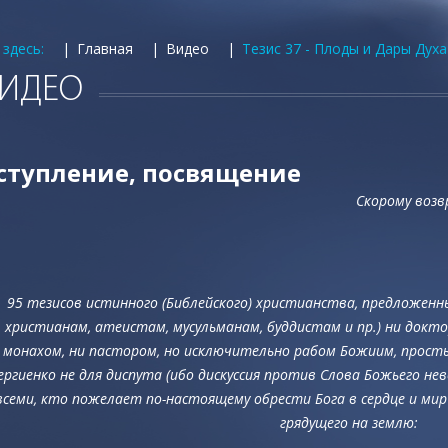
 здесь:
Главная
Видео
Тезис 37 - Плоды и Дары Духа
ИДЕО
ступление, посвящение
Скорому возв
95 тезисов истинного (Библейского) христианства, предложенн
христианам, атеистам, мусульманам, буддистам и пр.) ни докто
монахом, ни пастором, но исключительно рабом Божиим, прост
ергиенко не для диспута (ибо дискуссия против Слова Божьего не
всеми, кто пожелает по-настоящему обрести Бога в сердце и мир 
грядущего на землю: