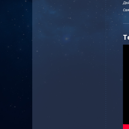
Дей
Свя
Т