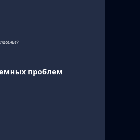
спасение?
 земных проблем