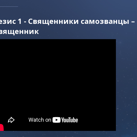
езис 1 - Священники самозванцы 
вященник