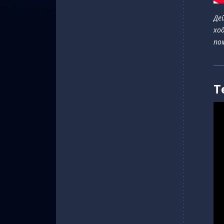
Де
хо
по
Т