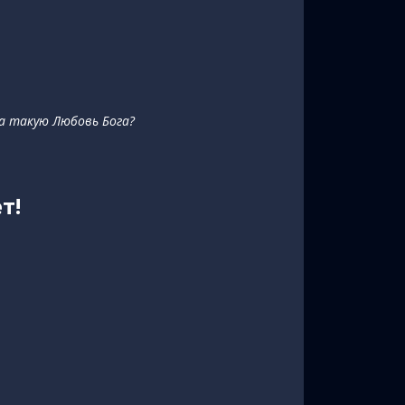
на такую Любовь Бога?
т!