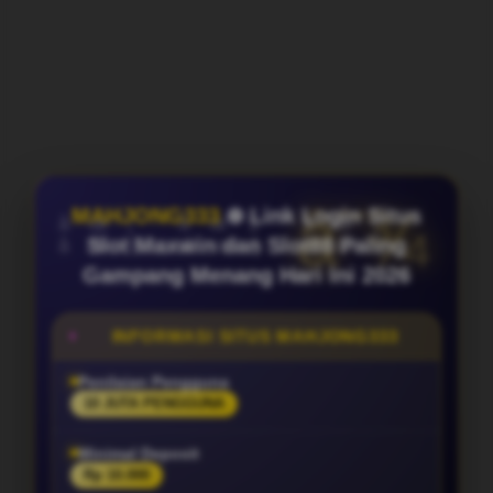
MAHJONG333
❄️ Link Login Situs
Slot Maxwin dan Slot88 Paling
Gampang Menang Hari Ini 2026
INFORMASI SITUS MAHJONG333
Penilaian Pengguna
10 JUTA PENGGUNA
Minimal Deposit
Rp 10.000