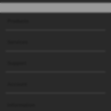
Buka
Footer Navigation
Products
Buka
Services
Buka
Support
Buka
Account
Buka
Information