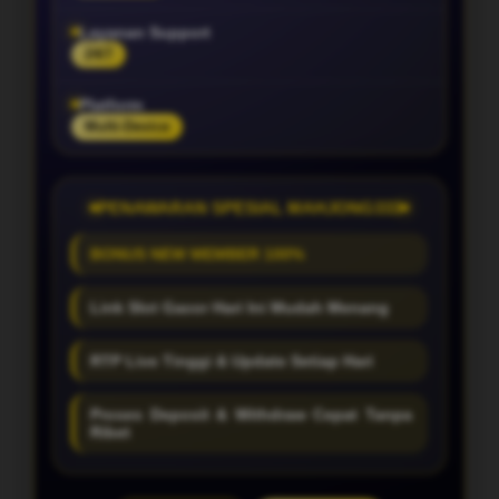
Layanan Support
24/7
Platform
Multi-Device
PENAWARAN SPESIAL MAHJONG333
BONUS NEW MEMBER 100%
Link Slot Gacor Hari Ini Mudah Menang
RTP Live Tinggi & Update Setiap Hari
Proses Deposit & Withdraw Cepat Tanpa
Ribet