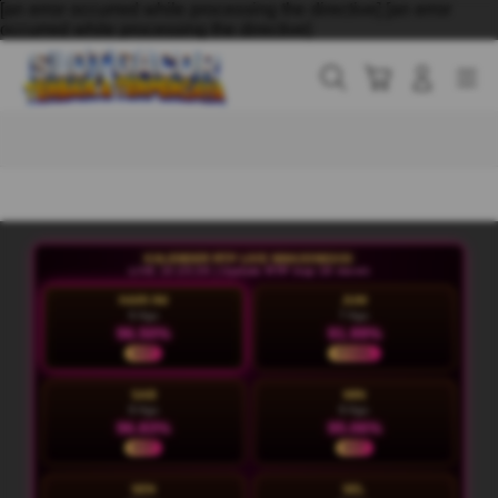
Skip
[an error occurred while processing the directive]
[an error
to
occurred while processing the directive]
content
Cari
Troli
Login
Navigation
Buka Info Lebih Lanjut
KALENDER RTP LIVE MAHJONG333
LIVE 15:25:41 | Update RTP tiap 15 menit
HARI INI
JUM
6 Agu
7 Agu
96.50%
91.99%
HOT
STABIL
SAB
MIN
8 Agu
9 Agu
96.83%
95.06%
HOT
HOT
SEN
SEL