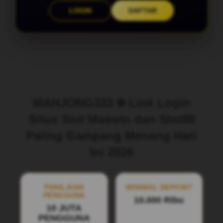
LOGIN
DAFTAR
Layer Popup Close
MAHJONG333 ❄️ Link Login
Situs Slot Maxwin dan Slot88
Paling Gampang Menang Hari
Ini 2026
PENILAIAN
MINIMAL DEPOSIT
PENGGUNA
10.000 Ribu
10 JUTA
PENGGUNA