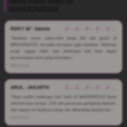
Setia Kami Main di
MAHJONG333
RIZKY â€“ Jakarta
â˜…â˜…â˜…â˜…â˜…
"Awalnya cuma coba-coba lewat link slot gacor di
MAHJONG333, ternyata lumayan juga hasilnya. Mainnya
enak, nggak ribet, dan beberapa kali bisa dapet
kemenangan kecil yang konsisten."
2025-04-20
ARUL - JAKARTA
â˜…â˜…â˜…â˜…â˜…
"Saya sudah beberapa hari main di MAHJONG333 lewat
rekomendasi teman. Link slot gacornya gampang diakses,
dan sejauh ini hasilnya cukup oke dibanding tempat lain."
2026-03-22