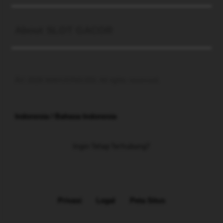
Buka
About SLOT GACOR
Â© 2026 MAHJONG333. All rights reserved.
Indonesia / Bahasa Indonesia
Ingin Tetap Terhubung?
Privasi
Legal
Peta Situs