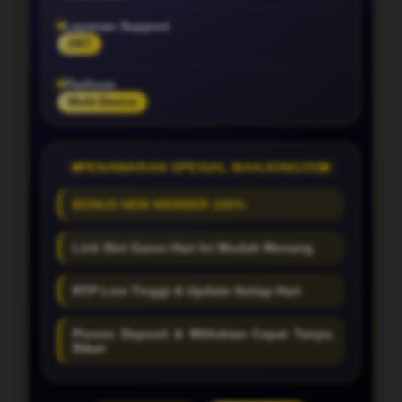
Layanan Support
24/7
Platform
Multi-Device
PENAWARAN SPESIAL MAHJONG333
BONUS NEW MEMBER 100%
Link Slot Gacor Hari Ini Mudah Menang
RTP Live Tinggi & Update Setiap Hari
Proses Deposit & Withdraw Cepat Tanpa
Ribet