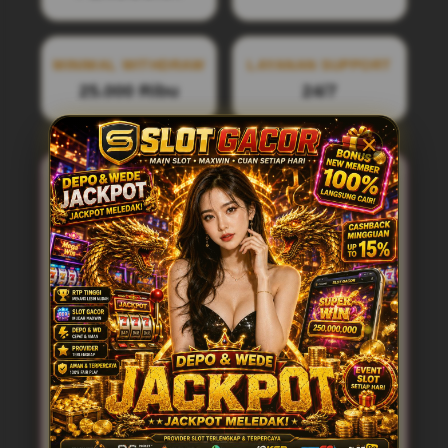
MINIMAL WITHDRAW
LAYANAN SUPPORT
25.000 Ribu
24/7
MAHJONG333
dirancang login bandar
platform situs slot gacor terpercaya beri
peluang maxwin cepat menang terbesar
akses cepat, tampilan responsive dari
provider populer dalam satu tempat. Daftar
MAHJONG333 resmi kasih kenyamanan
main slot pakai fitur menarik oleh pemula
maupun pemain berpengalaman di
MAHJONG333.
Keunggulan lain yang ditawarkan
MAHJONG333 adalah kemudahan dalam
proses akses akun, dukungan layanan
pelanggan yang responsif, serta sistem
transaksi yang dirancang agar berjalan