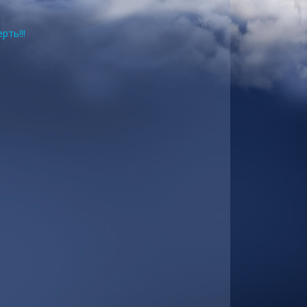
рть!!!