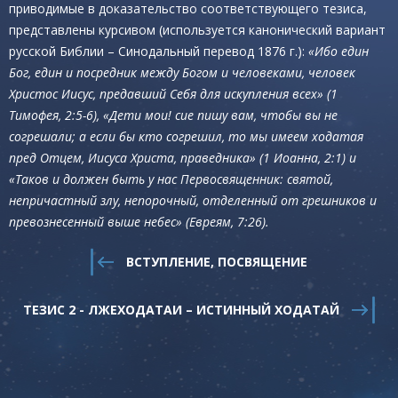
приводимые в доказательство соответствующего тезиса,
представлены курсивом (используется канонический вариант
русской Библии – Синодальный перевод 1876 г.):
«Ибо един
Бог, един и посредник между Богом и человеками, человек
Христос Иисус, предавший Себя для искупления всех» (1
Тимофея, 2:5-6), «Дети мои! сие пишу вам, чтобы вы не
согрешали; а если бы кто согрешил, то мы имеем ходатая
пред Отцем, Иисуса Христа, праведника» (1 Иоанна, 2:1) и
«Таков и должен быть у нас Первосвященник: святой,
непричастный злу, непорочный, отделенный от грешников и
превознесенный выше небес» (Евреям, 7:26).
ВСТУПЛЕНИЕ, ПОСВЯЩЕНИЕ
ТЕЗИС 2 - ЛЖЕХОДАТАИ – ИСТИННЫЙ ХОДАТАЙ